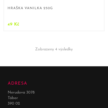
HRAŠKA VANILKA 250G
49
Kč
Zobrazeny 4 výsledky
ADRESA
Nerudova 3078
Tábor
390 02