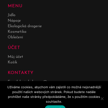
MENU
Jídlo
Nápoje
Ekologická drogerie
Kosmetika
Oblečení
ÚČET
Můj účet
Košík
KONTAKTY
Email:
lucie.kolarova@seznam.cz
Užíváme cookies, abychom vám zajistili co možná nejsnadnější
Telefon:
732 551 669
použití našich webových stránek. Pokud budete nadále
prohlížet naše stránky předpokládáme, že s použitím cookies
souhlasíte.
0