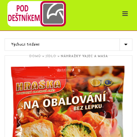
OBCHOD
DOMŮ
»
JÍDLO
»
NÁHRAŽKY VAJEC A MASA