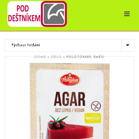
OBCHOD
DOMŮ
»
JÍDLO
»
POLOTOVARY, SMĚSI