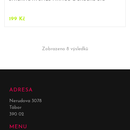
199
Kč
Zobrazeno 8 výsledků
ADRESA
Nerudova 3078
Tábor
390 02
MENU