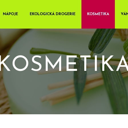
NÁPOJE
EKOLOGICKÁ DROGERIE
KOSMETIKA
VÁ
KOSMETIK