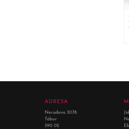
ADRESA
M
Nerudova 3078
Jí
Tábor
Ná
390 02
Ek