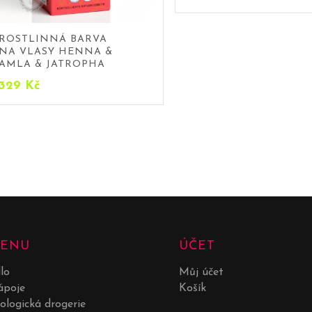
ROSTLINNÁ BARVA
NA VLASY HENNA &
AMLA & JATROPHA
329
Kč
ENU
ÚČET
dlo
Můj účet
poje
Košík
ologická drogerie