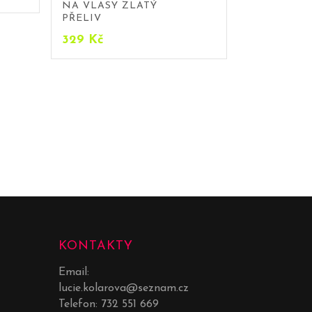
NA VLASY ZLATÝ
PŘELIV
329
Kč
KONTAKTY
Email:
lucie.kolarova@seznam.cz
Telefon:
732 551 669