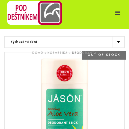
OBCHOD
DOMŮ
»
KOSMETIKA
»
DEODORANTY
OUT OF STOCK