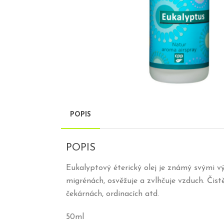
POPIS
POPIS
Eukalyptový éterický olej je známý svými vý
migrénách, osvěžuje a zvlhčuje vzduch. Čist
čekárnách, ordinacích atd.
50ml