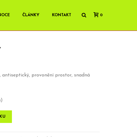
NOCE
ČLÁNKY
KONTAKT
0
Y
 antiseptický, provonění prostor, snadná
u)
ÍKU