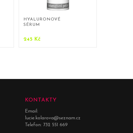
HYALURONOVÉ
SÉRUM
245
Kč
KONTAKTY
Email:
lucie.kolarova@seznam.cz
Telefon:
732 551 669