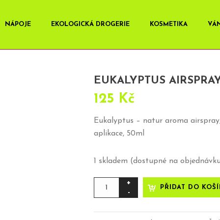
NÁPOJE
EKOLOGICKÁ DROGERIE
KOSMETIKA
VÁ
EUKALYPTUS AIRSPRA
125
Kč
Eukalyptus – natur aroma airspray,
aplikace, 50ml
1 skladem (dostupné na objednávk
Eukalyptus
PŘIDAT DO KOŠ
airspray
množství