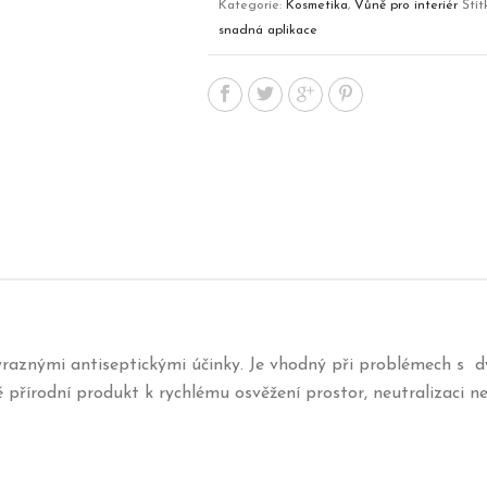
Kategorie:
Kosmetika
,
Vůně pro interiér
Štít
snadná aplikace
raznými antiseptickými účinky. Je vhodný při problémech s dýc
ě přírodní produkt k rychlému osvěžení prostor, neutralizaci 