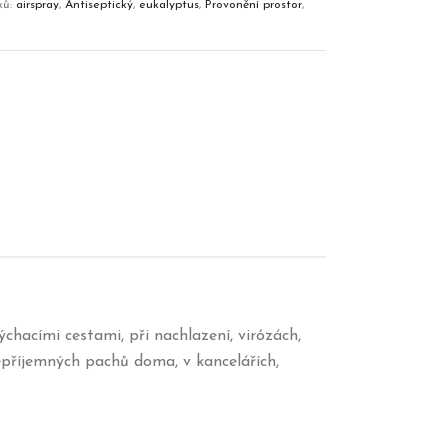
ků:
airspray
,
Antiseptický
,
eukalyptus
,
Provonění prostor
,
hacími cestami, při nachlazení, virózách,
nepříjemných pachů doma, v kancelářích,