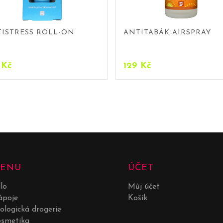
ISTRESS ROLL-ON
ANTITABÁK AIRSPRAY
9
Kč
129
Kč
ENU
ÚČET
dlo
Můj účet
poje
Košík
ologická drogerie
smetika