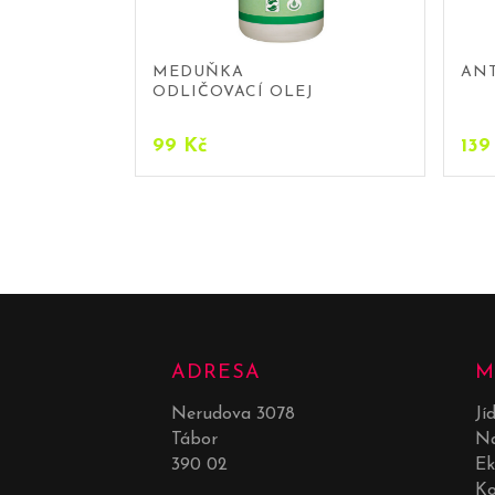
MEDUŇKA
ANT
ODLIČOVACÍ OLEJ
99
Kč
13
ADRESA
M
Nerudova 3078
Jí
Tábor
Ná
390 02
Ek
Ko