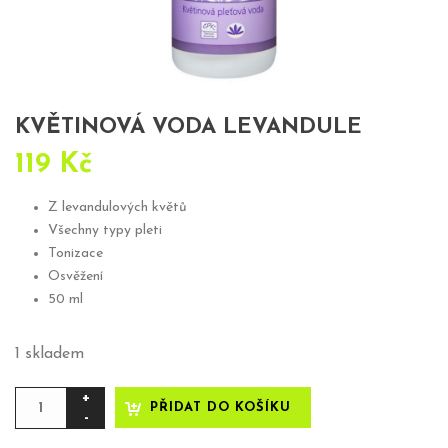
KVĚTINOVÁ VODA LEVANDULE
119
Kč
Z levandulových květů
Všechny typy pleti
Tonizace
Osvěžení
50 ml
1 skladem
Květinová
PŘIDAT DO KOŠÍKU
voda
Levandule