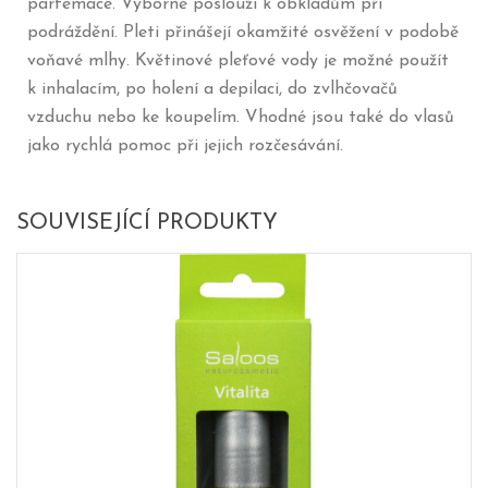
parfemace. Výborně poslouží k obkladům při
podráždění. Pleti přinášejí okamžité osvěžení v podobě
voňavé mlhy. Květinové pleťové vody je možné použít
k inhalacím, po holení a depilaci, do zvlhčovačů
vzduchu nebo ke koupelím. Vhodné jsou také do vlasů
jako rychlá pomoc při jejich rozčesávání.
SOUVISEJÍCÍ PRODUKTY