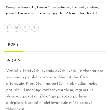
množství
Kategorie:
Kosmetika
,
Pleťová
Štítků:
květinová
,
levandule
,
osvěžení
,
pleťová
,
Tonizace
,
voda
,
všechny typy pleti
,
Z levandulových květů
POPIS
POPIS
Vzniká z čerstvých levandulových květů. Je vhodná pro
všechny typy pleti včetně problematické. Čistí
a tonizuje. K osvěžení na cestách, k obkladům nebo
potírání. Usnadňuje rozčesávání vlasů, regeneruje
vlasovou pokožku. Zklidňuje pokožku po holení
a depilaci. Esenciální olej levandule může celkově
zklidňovat.