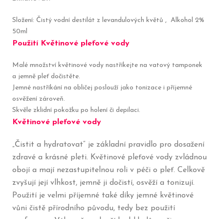
Složení: Čistý vodní destilát z levandulových květů , Alkohol 2%
50ml
Použití Květinové pleťové vody
Malé množství květinové vody nastříkejte na vatový tamponek
a jemně pleť dočistěte.
Jemné nastříkání na obličej poslouží jako tonizace i příjemné
osvěžení zároveň.
Skvěle zklidní pokožku po holení či depilaci.
Květinové pleťové vody
„Čistit a hydratovat“ je základní pravidlo pro dosažení
zdravé a krásné pleti. Květinové pleťové vody zvládnou
obojí a mají nezastupitelnou roli v péči o pleť. Celkově
zvyšují její vlhkost, jemně ji dočistí, osvěží a tonizují.
Použití je velmi příjemné také díky jemné květinové
vůni čistě přírodního původu, tedy bez použití