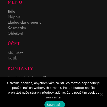
MENU
Jídlo
Nápoje
Ekologická drogerie
Kosmetika
Oblečení
ÚČET
Můj účet
Košík
KONTAKTY
Email:
lucie.kolarova@seznam.cz
Užíváme cookies, abychom vám zajistili co možná nejsnadnější
Telefon:
732 551 669
použití našich webových stránek. Pokud budete nadále
prohlížet naše stránky předpokládáme, že s použitím cookies
souhlasíte.
0
Souhlasím
© 2017 E-shop vytvořila agentura
Zest Brand
| Všechna práva