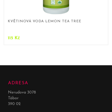
KVĚTINOVÁ VODA LEMON TEA TREE
115
Kč
ADRESA
Nerudova 3078
Tábor
390 02