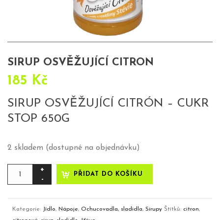
SIRUP OSVĚŽUJÍCÍ CITRON
185
Kč
SIRUP OSVĚŽUJÍCÍ CITRÓN – CUKR
STOP 650G
2 skladem (dostupné na objednávku)
sirup
PŘIDAT DO KOŠÍKU
osvěžující
citron
množství
Kategorie:
Jídlo
,
Nápoje
,
Ochucovadla, sladidla
,
Sirupy
Štítků:
citron
,