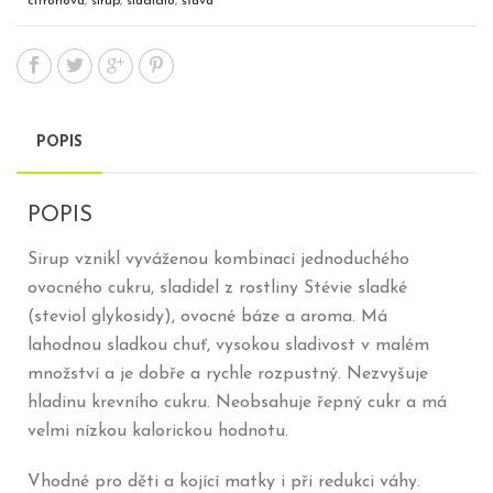
citronová
,
sirup
,
sladidlo
,
šťáva
POPIS
POPIS
Sirup vznikl vyváženou kombinací jednoduchého
ovocného cukru, sladidel z rostliny Stévie sladké
(steviol glykosidy), ovocné báze a aroma. Má
lahodnou sladkou chuť, vysokou sladivost v malém
množství a je dobře a rychle rozpustný. Nezvyšuje
hladinu krevního cukru. Neobsahuje řepný cukr a má
velmi nízkou kalorickou hodnotu.
Vhodné pro děti a kojící matky i při redukci váhy.