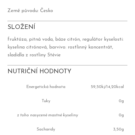
Země původu: Česko
SLOŽENÍ
fruktóza, pitná voda, báze citrón, regulátor kyselosti:
kyselina citrónová, barvivo: rostlinný koncentrát,
sladidla z rostliny Stévie
NUTRIČNÍ HODNOTY
Energetická hodnota
59,50kj/14,20kcal
Tuky
0g
z toho nasycené mastné kyseliny
0g
Sacharidy
3,50g