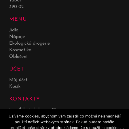
Tábor
390 02
MENU
Jídlo
Nápoje
Ekologická drogerie
Kosmetika
Oblečení
ÚČET
Můj účet
Košík
KONTAKTY
Email:
lucie.kolarova@seznam.cz
Užíváme cookies, abychom vám zajistili co možná nejsnadnější
Telefon:
732 551 669
použití našich webových stránek. Pokud budete nadále
prohlížet naše stránky předpokládáme, že s použitím cookies