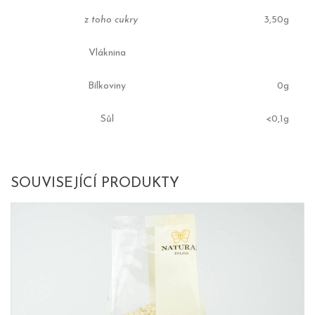
z toho cukry
3,50g
Vláknina
Bílkoviny
0g
Sůl
<0,1g
SOUVISEJÍCÍ PRODUKTY