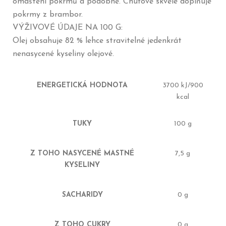
omaštění pokrmů a podobně. Chuťově skvěle doplňuje
pokrmy z brambor.
VÝŽIVOVÉ ÚDAJE NA 100 G:
Olej obsahuje 82 % lehce stravitelné jedenkrát
nenasycené kyseliny olejové.
ENERGETICKÁ HODNOTA
3700 kJ/900
kcal
TUKY
100 g
Z TOHO NASYCENÉ MASTNÉ
7,5 g
KYSELINY
SACHARIDY
0 g
Z TOHO CUKRY
0 g