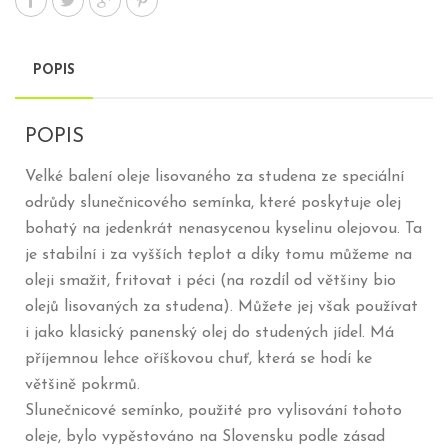
POPIS
POPIS
Velké balení oleje lisovaného za studena ze speciální
odrůdy slunečnicového semínka, které poskytuje olej
bohatý na jedenkrát nenasycenou kyselinu olejovou. Ta
je stabilní i za vyšších teplot a díky tomu můžeme na
oleji smažit, fritovat i péci (na rozdíl od většiny bio
olejů lisovaných za studena). Můžete jej však používat
i jako klasický panenský olej do studených jídel. Má
příjemnou lehce oříškovou chuť, která se hodí ke
většině pokrmů.
Slunečnicové semínko, použité pro vylisování tohoto
oleje, bylo vypěstováno na Slovensku podle zásad