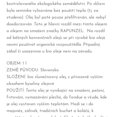
kontrolovaného ekologického zemědělství. Po sklizni
byla semínka vylisována bez použití tepla (tj. za
studena). Olej byl poté pouze přefiltrován, ale nebyl
doedorizován. Toto je hlavní rozdíl mezi tímto olejem
a olejem na smažení značky RAPUNZEL. Na rozdíl
od běžných konvenčních olejů se při výrobě bio olejů
nesmí používat organická rozpouštědla. Případný
zákal či usazenina u bio oleje není na závadu.
OBJEM: 1 l
ZEMĚ PŮVODU: Slovensko
SLOŽENÍ: bio slunečnicový olej, s přirozeně vyšším
obsahem kyseliny olejové
POUŽITÍ: Tento olej je vynikající na smažení, pečení,
fritování, vymazávání plechů, do fondue a všude, kde
je olej vystaven vyšším teplotám. Hodí se i do
majonéz, zálivek, tradičních buchet a koláčů, k