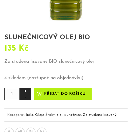
SLUNEČNICOVÝ OLEJ BIO
135
Kč
Za studena lisovaný BIO slunečnicový olej
4 skladem (dostupné na objednávku)
Slunečnicový
PŘIDAT DO KOŠÍKU
olej
BIO
množství
Kategorie:
Jídlo
,
Oleje
Štítky:
olej
,
slunečnice
,
Za studena lisovaný