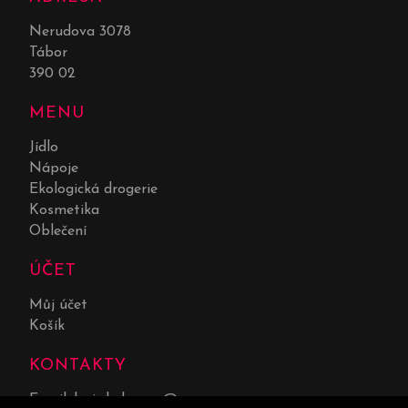
Nerudova 3078
Tábor
390 02
MENU
Jídlo
Nápoje
Ekologická drogerie
Kosmetika
Oblečení
ÚČET
Můj účet
Košík
KONTAKTY
Email:
lucie.kolarova@seznam.cz