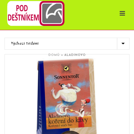
OBCHOD
DOMŮ
»
ALADINOVO