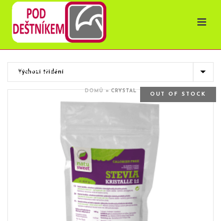
OBCHOD
DOMŮ
»
CRYSTAL
OUT OF STOCK