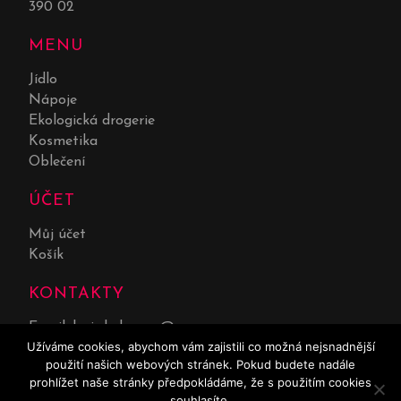
390 02
MENU
Jídlo
Nápoje
Ekologická drogerie
Kosmetika
Oblečení
ÚČET
Můj účet
Košík
KONTAKTY
Email:
lucie.kolarova@seznam.cz
Užíváme cookies, abychom vám zajistili co možná nejsnadnější
Telefon:
732 551 669
použití našich webových stránek. Pokud budete nadále
prohlížet naše stránky předpokládáme, že s použitím cookies
souhlasíte.
0