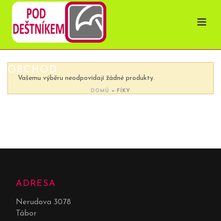
OBCHOD
Vašemu výběru neodpovídají žádné produkty.
DOMŮ
»
FÍKY
ADRESA
Nerudova 3078
Tábor