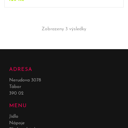
Zobrazeny 3 výsledky
ADRESA
Nerudova 3078
Tábor
390 02
MENU
Jídlo
Nápoje