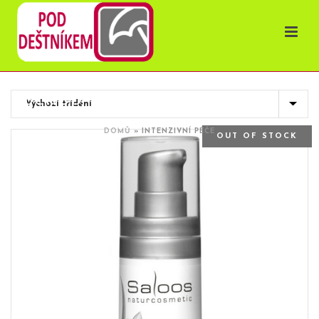
OBCHOD
DOMŮ
»
INTENZIVNÍ PÉČE
OUT OF STOCK