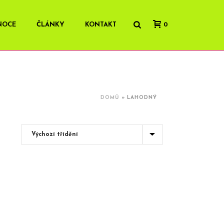
NOCE
ČLÁNKY
KONTAKT
0
DOMŮ
»
LAHODNÝ