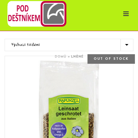
OBCHOD
DOMŮ
»
LNĚNÉ
OUT OF STOCK