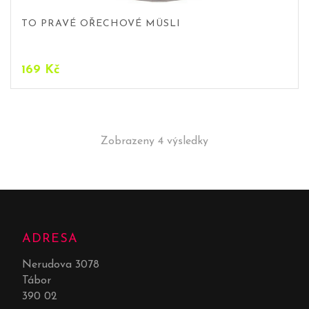
TO PRAVÉ OŘECHOVÉ MÜSLI
169
Kč
Zobrazeny 4 výsledky
ADRESA
Nerudova 3078
Tábor
390 02