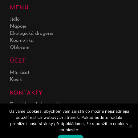
MENU
Jídlo
Nápoje
Ekologická drogerie
Kosmetika
Oblečení
ÚČET
Můj účet
Košík
KONTAKTY
Email:
lucie.kolarova@seznam.cz
Užíváme cookies, abychom vám zajistili co možná nejsnadnější
Telefon:
732 551 669
použití našich webových stránek. Pokud budete nadále
prohlížet naše stránky předpokládáme, že s použitím cookies
souhlasíte.
0