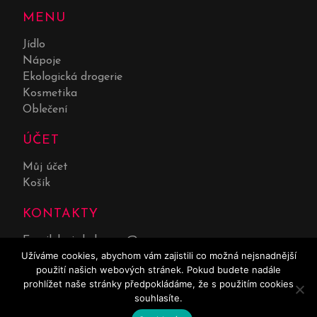
MENU
Jídlo
Nápoje
Ekologická drogerie
Kosmetika
Oblečení
ÚČET
Můj účet
Košík
KONTAKTY
Email:
lucie.kolarova@seznam.cz
Užíváme cookies, abychom vám zajistili co možná nejsnadnější
Telefon:
732 551 669
použití našich webových stránek. Pokud budete nadále
prohlížet naše stránky předpokládáme, že s použitím cookies
souhlasíte.
0