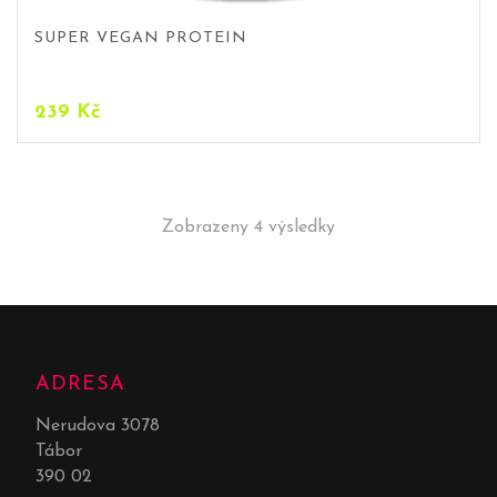
SUPER VEGAN PROTEIN
239
Kč
Zobrazeny 4 výsledky
ADRESA
Nerudova 3078
Tábor
390 02