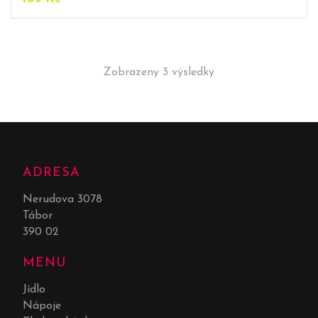
Zobrazeny 3 výsledky
ADRESA
Nerudova 3078
Tábor
390 02
MENU
Jídlo
Nápoje