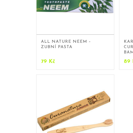
ALL NATURE NEEM –
KA
ZUBNÍ PASTA
CU
BA
79
Kč
89