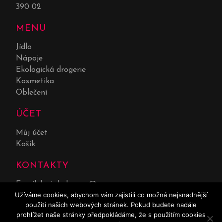
390 02
MENU
Jídlo
Nápoje
Ekologická drogerie
Kosmetika
Oblečení
ÚČET
Můj účet
Košík
KONTAKTY
Email:
lucie.kolarova@seznam.cz
Užíváme cookies, abychom vám zajistili co možná nejsnadnější
Telefon:
732 551 669
použití našich webových stránek. Pokud budete nadále
prohlížet naše stránky předpokládáme, že s použitím cookies