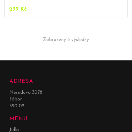
239
Kč
Zobrazeny 3 výsledky
ADRESA
Nerudova 3078
Tábor
390 02
MENU
Jídlo