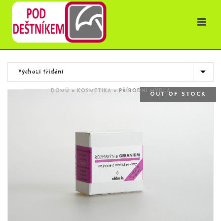
OBCHOD
DOMŮ
»
KOSMETIKA
»
PŘÍRODNÍ MÝDLA
OUT OF STOCK