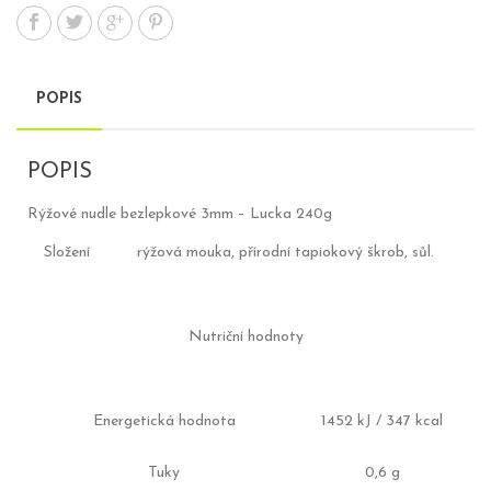
POPIS
POPIS
Rýžové nudle bezlepkové 3mm – Lucka 240g
Složení
rýžová mouka, přírodní tapiokový škrob, sůl.
Nutriční hodnoty
Energetická hodnota
1452 kJ / 347 kcal
Tuky
0,6 g