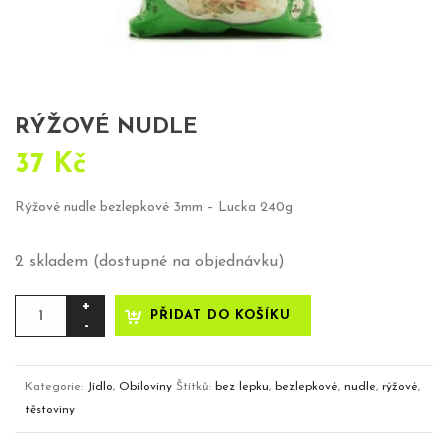
RÝŽOVÉ NUDLE
37
Kč
Rýžové nudle bezlepkové 3mm – Lucka 240g
2 skladem (dostupné na objednávku)
Rýžové
PŘIDAT DO KOŠÍKU
nudle
množství
Kategorie:
Jídlo
,
Obiloviny
Štítků:
bez lepku
,
bezlepkové
,
nudle
,
rýžové
,
těstoviny