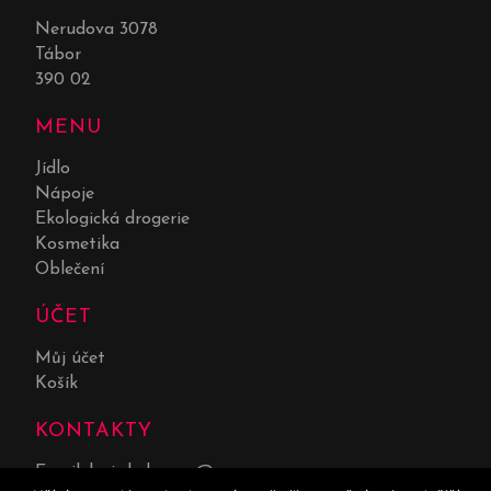
Nerudova 3078
Tábor
390 02
MENU
Jídlo
Nápoje
Ekologická drogerie
Kosmetika
Oblečení
ÚČET
Můj účet
Košík
KONTAKTY
Email:
lucie.kolarova@seznam.cz