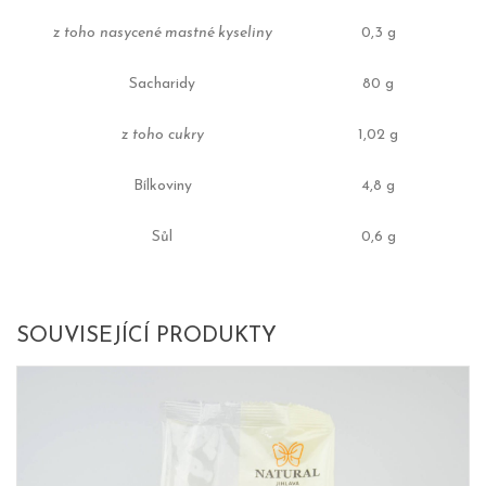
z toho nasycené mastné kyseliny
0,3 g
Sacharidy
80 g
z toho cukry
1,02 g
Bílkoviny
4,8 g
Sůl
0,6 g
SOUVISEJÍCÍ PRODUKTY