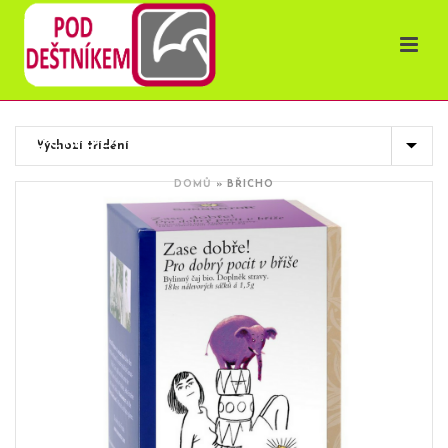
OBCHOD
DOMŮ
»
BŘICHO