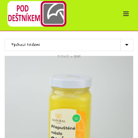
OBCHOD
DOMŮ
»
GHÍ