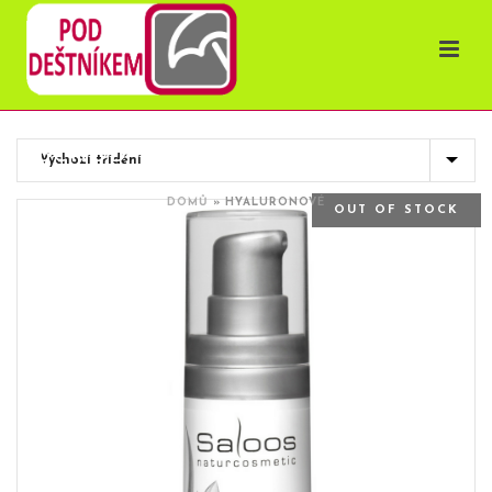
OBCHOD
DOMŮ
»
HYALURONOVÉ
OUT OF STOCK