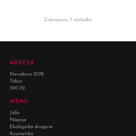
Zobrazeno 7 výsledků
ADRESA
Nerudova 3078
Tábor
390 02
MENU
Jídlo
Nápoje
Ekologická drogerie
Kosmetika