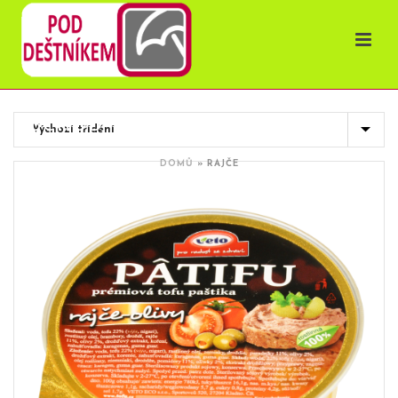
OBCHOD
DOMŮ
»
RAJČE