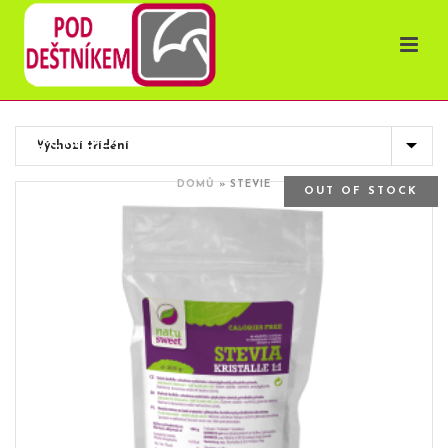
OBCHOD
DOMŮ
»
STEVIE
OUT OF STOCK