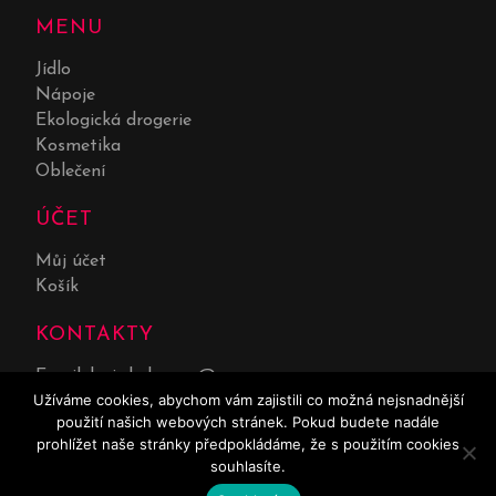
MENU
Jídlo
Nápoje
Ekologická drogerie
Kosmetika
Oblečení
ÚČET
Můj účet
Košík
KONTAKTY
Email:
lucie.kolarova@seznam.cz
Užíváme cookies, abychom vám zajistili co možná nejsnadnější
Telefon:
732 551 669
použití našich webových stránek. Pokud budete nadále
prohlížet naše stránky předpokládáme, že s použitím cookies
souhlasíte.
0