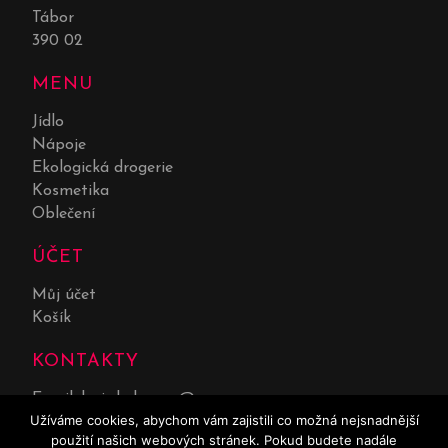
Tábor
390 02
MENU
Jídlo
Nápoje
Ekologická drogerie
Kosmetika
Oblečení
ÚČET
Můj účet
Košík
KONTAKTY
Email:
lucie.kolarova@seznam.cz
Užíváme cookies, abychom vám zajistili co možná nejsnadnější
Telefon:
732 551 669
použití našich webových stránek. Pokud budete nadále