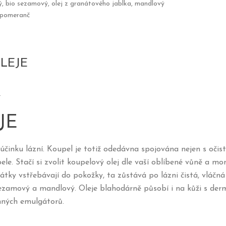
vý, bio sezamový, olej z granátového jablka, mandlový
ý pomeranč
LEJE
.
JE
činku lázní. Koupel je totiž odedávna spojována nejen s očisto
ele. Stačí si zvolit koupelový olej dle vaší oblíbené vůně a m
 látky vstřebávají do pokožky, ta zůstává po lázni čistá, vláčná
 sezamový a mandlový. Oleje blahodárně působí i na kůži s d
mných emulgátorů.