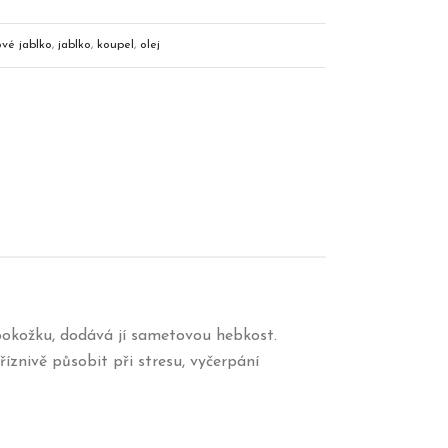
vé jablko
,
jablko
,
koupel
,
olej
 pokožku, dodává jí sametovou hebkost.
íznivě působit při stresu, vyčerpání