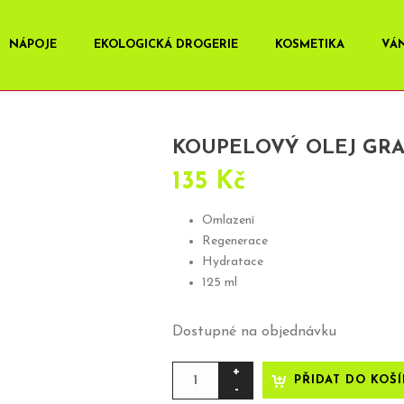
NÁPOJE
EKOLOGICKÁ DROGERIE
KOSMETIKA
VÁ
KOUPELOVÝ OLEJ GRA
135
Kč
Omlazení
Regenerace
Hydratace
125 ml
Dostupné na objednávku
Koupelový
PŘIDAT DO KOŠ
olej