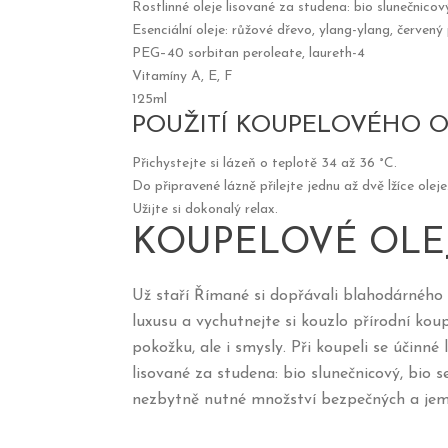
Rostlinné oleje lisované za studena: bio slunečnico
Esenciální oleje: růžové dřevo, ylang-ylang, červen
PEG–40 sorbitan peroleate, laureth-4
Vitamíny A, E, F
125ml
POUŽITÍ KOUPELOVÉHO O
Přichystejte si lázeň o teplotě 34 až 36 °C.
Do připravené lázně přilejte jednu až dvě lžíce oleje
Užijte si dokonalý relax.
KOUPELOVÉ OLE
Už staří Římané si dopřávali blahodárného ú
luxusu a vychutnejte si kouzlo přírodní koup
pokožku, ale i smysly. Při koupeli se účinné
lisované za studena: bio slunečnicový, bio
nezbytně nutné množství bezpečných a je