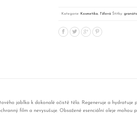
granátové
jablko
Kategorie:
Kosmetika
,
Tělová
Štítky:
granáto
množství
tového jablka k dokonalé očistě těla. Regeneruje a hydratuje
ochranný film a nevysušuje. Obsažené esenciální oleje mohou př